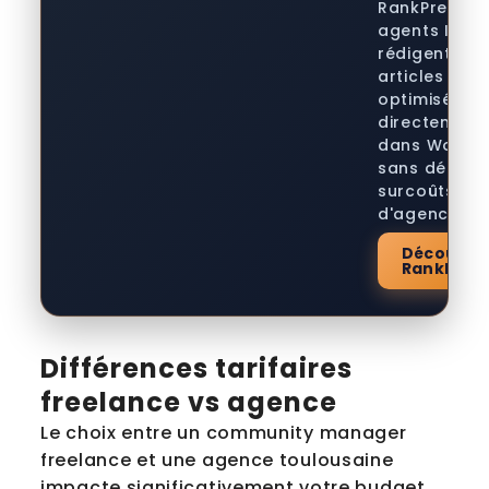
RankPress : 
agents IA qu
rédigent des
articles
optimisés
directement
dans WordPr
sans délais n
surcoûts
d'agence.
Découvrir
RankPres
Différences tarifaires
freelance vs agence
Le choix entre un community manager
freelance et une agence toulousaine
impacte significativement votre budget