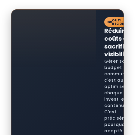
OUTIL
RECOMMAN
Réduire le
coûts san
sacrifier l
visibilité
Gérer son
budget
communicati
c'est aussi
optimiser
chaque euro
investi en
contenu SEO
C'est
précisément
pourquoi j'ai
adopté