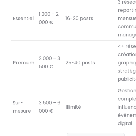
3 résea
reporti
1 200 – 2
Essentiel
16-20 posts
mensue
000 €
commun
manag
4+ rése
créatio
2 000 – 3
Premium
25-40 posts
graphiq
500 €
stratégi
publici
Gestio
complè
Sur-
3 500 – 6
Illimité
influenc
mesure
000 €
événem
digital