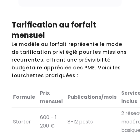
Freelance vs Agence: Freelance VS Agence
Tarification au forfait
mensuel
Le modèle au forfait représente le mode
de tarification privilégié pour les missions
récurrentes, offrant une prévisibilité
budgétaire appréciée des PME. Voici les
fourchettes pratiquées :
Prix
Servic
Formule
Publications/mois
mensuel
inclus
2 résea
600 – 1
Starter
8-12 posts
modéra
200 €
basiqu