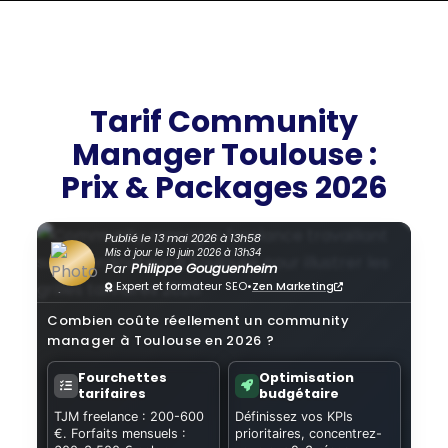
Tarif Community
Manager Toulouse :
Prix & Packages 2026
Publié le 13 mai 2026 à 13h58
Mis à jour le 19 juin 2026 à 13h34
Par
Philippe Gouguenheim
Expert et formateur SEO
•
Zen Marketing
Combien coûte réellement un community
manager à Toulouse en 2026 ?
Fourchettes
Optimisation
tarifaires
budgétaire
TJM freelance : 200-600
Définissez vos KPIs
€. Forfaits mensuels :
prioritaires, concentrez-