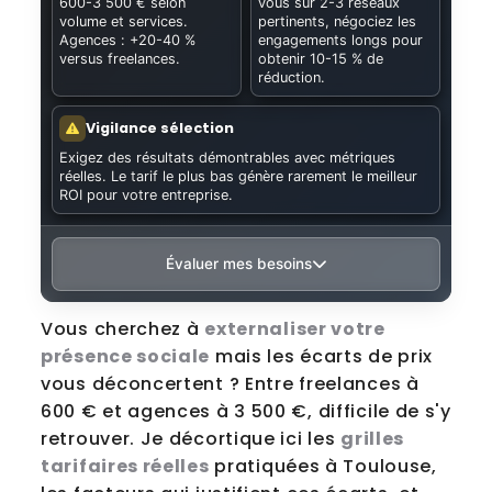
600-3 500 € selon
vous sur 2-3 réseaux
volume et services.
pertinents, négociez les
Agences : +20-40 %
engagements longs pour
versus freelances.
obtenir 10-15 % de
réduction.
Vigilance sélection
Exigez des résultats démontrables avec métriques
réelles. Le tarif le plus bas génère rarement le meilleur
ROI pour votre entreprise.
Évaluer mes besoins
Vous cherchez à
externaliser votre
présence sociale
mais les écarts de prix
vous déconcertent ? Entre freelances à
600 € et agences à 3 500 €, difficile de s'y
retrouver. Je décortique ici les
grilles
tarifaires réelles
pratiquées à Toulouse,